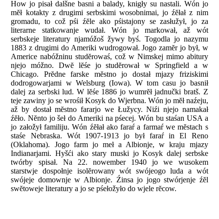
How jo pisał dalšne basni a balady, knigły su nastali. Wón jo
mĕł kotakty z drugimi serbskimi wosobnimai, jo źĕłał z nim
gromadu, to což pśi źĕle ako pśistajony se zasłužył, jo za
literarne statkowanje wudał. Wón jo markował, až wót
serbskeje literatury njamóžoš žywy byś. Togodla jo nazymu
1883 z drugimi do Ameriki wudrogował. Jogo zamĕr jo był, w
Americe nabóžninu studĕrowaś, což w Nimskej mimo abitury
njejo móžno. Dwĕ lĕśe jo studĕrował w Springfield a w
Chicago. Prĕdne farske mĕstno jo dostał mjazy friziskimi
dodrogowarjami w Welsburg (Iowa). W tom casu jo basnił
dalej za serbski lud. W lĕśe 1886 jo wumrĕł jadnučki bratš. Z
teje zawiny jo se wrośił Kosyk do Wjerbna. Wón jo mĕł naźeju,
až by dostał mĕstno fararjo we Łužycy. Niźi njejo namakał
źĕło. Nĕnto jo šeł do Ameriki na pśecej. Wón bu staśan USA a
jo załožył familiju. Wón źĕłał ako faraŕ a farmaŕ we mĕstach s
staśe Nebraska. Wót 1907-1913 jo był faraŕ in El Reno
(Oklahoma). Jogo farm jo meł a Albionje, w kraju mjazy
Indianarjami. Hyšći ako stary muski jo Kosyk dalej serbske
twórby spisał. Na 22. nowember 1940 jo we wusokem
starstwje dospołnje isolĕrowany wót swójeogo luda a wót
swójeje domownje w Albionje. Źinsa jo jogo stwórjenje źĕl
swĕtoweje literatury a jo se pśełožyło do wjele rĕcow.