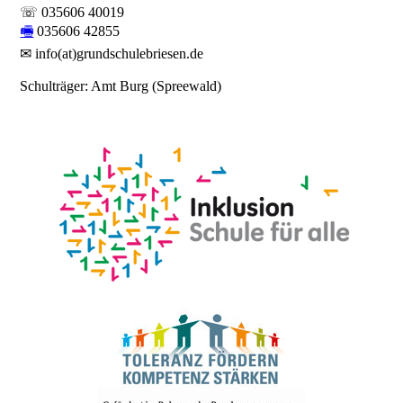
☏ 035606 40019
🖷
035606 42855
✉ info(at)grundschulebriesen.de
Schulträger: Amt Burg (Spreewald)