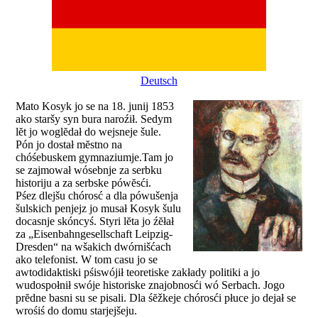
Deutsch
Mato Kosyk jo se na 18. junij 1853
ako staršy syn bura naroźił. Sedym
lĕt jo woglĕdał do wejsneje šule.
Pón jo dostał mĕstno na
chóśebuskem gymnaziumje.Tam jo
se zajmował wósebnje za serbku
historiju a za serbske pówĕsći.
Pśez dlejšu chórosć a dla pówušenja
šulskich penjejz jo musał Kosyk šulu
docasnje skóncyś. Styri lĕta jo źĕłał
za „Eisenbahngesellschaft Leipzig-
Dresden“ na wšakich dwórnišćach
ako telefonist. W tom casu jo se
awtodidaktiski pśiswójił teoretiske zakłady politiki a jo
wudospołnił swóje historiske znajobnosći wó Serbach. Jogo
prĕdne basni su se pisali. Dla śĕžkeje chórosći płuce jo dejał se
wrośiś do domu starjejšeju.