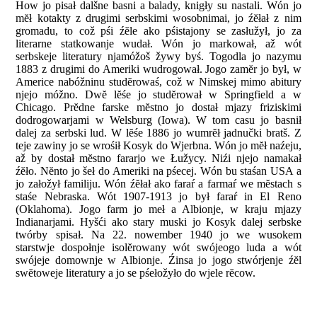
How jo pisał dalšne basni a balady, knigły su nastali. Wón jo
mĕł kotakty z drugimi serbskimi wosobnimai, jo źĕłał z nim
gromadu, to což pśi źĕle ako pśistajony se zasłužył, jo za
literarne statkowanje wudał. Wón jo markował, až wót
serbskeje literatury njamóžoš žywy byś. Togodla jo nazymu
1883 z drugimi do Ameriki wudrogował. Jogo zamĕr jo był, w
Americe nabóžninu studĕrowaś, což w Nimskej mimo abitury
njejo móžno. Dwĕ lĕśe jo studĕrował w Springfield a w
Chicago. Prĕdne farske mĕstno jo dostał mjazy friziskimi
dodrogowarjami w Welsburg (Iowa). W tom casu jo basnił
dalej za serbski lud. W lĕśe 1886 jo wumrĕł jadnučki bratš. Z
teje zawiny jo se wrośił Kosyk do Wjerbna. Wón jo mĕł naźeju,
až by dostał mĕstno fararjo we Łužycy. Niźi njejo namakał
źĕło. Nĕnto jo šeł do Ameriki na pśecej. Wón bu staśan USA a
jo załožył familiju. Wón źĕłał ako faraŕ a farmaŕ we mĕstach s
staśe Nebraska. Wót 1907-1913 jo był faraŕ in El Reno
(Oklahoma). Jogo farm jo meł a Albionje, w kraju mjazy
Indianarjami. Hyšći ako stary muski jo Kosyk dalej serbske
twórby spisał. Na 22. nowember 1940 jo we wusokem
starstwje dospołnje isolĕrowany wót swójeogo luda a wót
swójeje domownje w Albionje. Źinsa jo jogo stwórjenje źĕl
swĕtoweje literatury a jo se pśełožyło do wjele rĕcow.