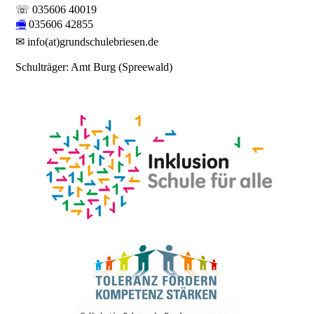
☏ 035606 40019
🖷
035606 42855
✉ info(at)grundschulebriesen.de
Schulträger: Amt Burg (Spreewald)