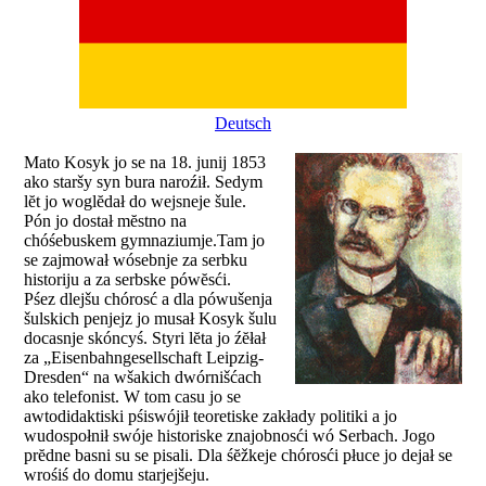
Deutsch
Mato Kosyk jo se na 18. junij 1853
ako staršy syn bura naroźił. Sedym
lĕt jo woglĕdał do wejsneje šule.
Pón jo dostał mĕstno na
chóśebuskem gymnaziumje.Tam jo
se zajmował wósebnje za serbku
historiju a za serbske pówĕsći.
Pśez dlejšu chórosć a dla pówušenja
šulskich penjejz jo musał Kosyk šulu
docasnje skóncyś. Styri lĕta jo źĕłał
za „Eisenbahngesellschaft Leipzig-
Dresden“ na wšakich dwórnišćach
ako telefonist. W tom casu jo se
awtodidaktiski pśiswójił teoretiske zakłady politiki a jo
wudospołnił swóje historiske znajobnosći wó Serbach. Jogo
prĕdne basni su se pisali. Dla śĕžkeje chórosći płuce jo dejał se
wrośiś do domu starjejšeju.