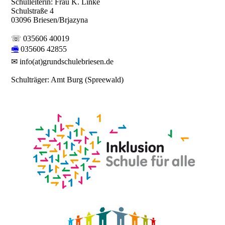
Schulleiterin: Frau K. Linke
Schulstraße 4
03096 Briesen/Brjazyna
☏ 035606 40019
🖷
035606 42855
✉ info(at)grundschulebriesen.de
Schulträger: Amt Burg (Spreewald)