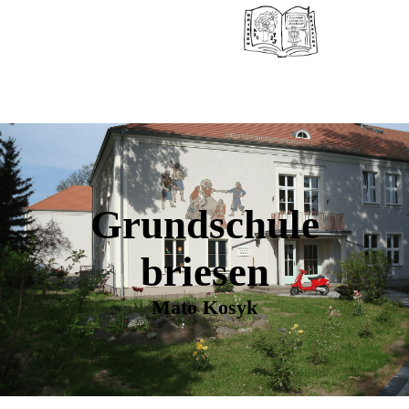
Grundschule
briesen
Mato Kosyk