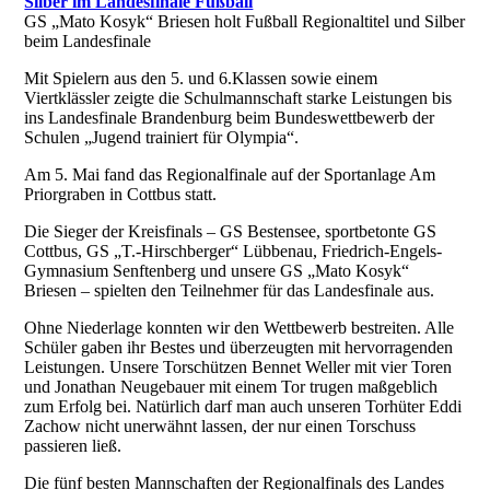
Silber im Landesfinale Fußball
GS „Mato Kosyk“ Briesen holt Fußball Regionaltitel und Silber
beim Landesfinale
Mit Spielern aus den 5. und 6.Klassen sowie einem
Viertklässler zeigte die Schulmannschaft starke Leistungen bis
ins Landesfinale Brandenburg beim Bundeswettbewerb der
Schulen „Jugend trainiert für Olympia“.
Am 5. Mai fand das Regionalfinale auf der Sportanlage Am
Priorgraben in Cottbus statt.
Die Sieger der Kreisfinals – GS Bestensee, sportbetonte GS
Cottbus, GS „T.-Hirschberger“ Lübbenau, Friedrich-Engels-
Gymnasium Senftenberg und unsere GS „Mato Kosyk“
Briesen – spielten den Teilnehmer für das Landesfinale aus.
Ohne Niederlage konnten wir den Wettbewerb bestreiten. Alle
Schüler gaben ihr Bestes und überzeugten mit hervorragenden
Leistungen. Unsere Torschützen Bennet Weller mit vier Toren
und Jonathan Neugebauer mit einem Tor trugen maßgeblich
zum Erfolg bei. Natürlich darf man auch unseren Torhüter Eddi
Zachow nicht unerwähnt lassen, der nur einen Torschuss
passieren ließ.
Die fünf besten Mannschaften der Regionalfinals des Landes