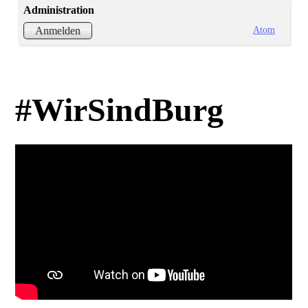
Administration
Atom
Anmelden
#WirSindBurg