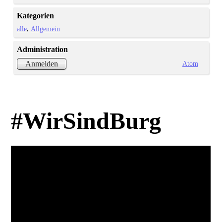
Kategorien
alle
Allgemein
Administration
Atom
Anmelden
#WirSindBurg