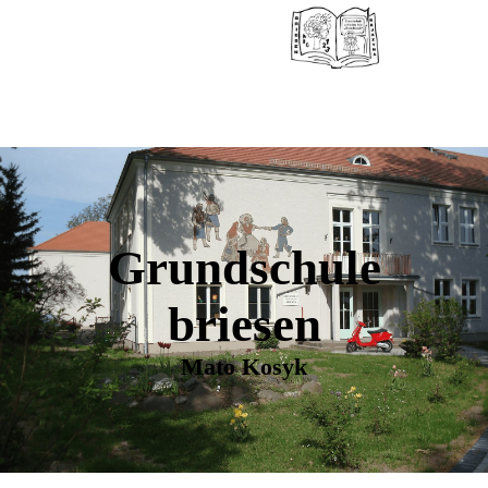
Grundschule
briesen
Mato Kosyk