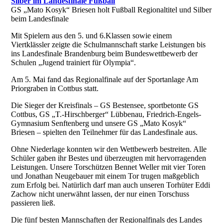
Silber im Landesfinale Fußball
GS „Mato Kosyk“ Briesen holt Fußball Regionaltitel und Silber
beim Landesfinale
Mit Spielern aus den 5. und 6.Klassen sowie einem
Viertklässler zeigte die Schulmannschaft starke Leistungen bis
ins Landesfinale Brandenburg beim Bundeswettbewerb der
Schulen „Jugend trainiert für Olympia“.
Am 5. Mai fand das Regionalfinale auf der Sportanlage Am
Priorgraben in Cottbus statt.
Die Sieger der Kreisfinals – GS Bestensee, sportbetonte GS
Cottbus, GS „T.-Hirschberger“ Lübbenau, Friedrich-Engels-
Gymnasium Senftenberg und unsere GS „Mato Kosyk“
Briesen – spielten den Teilnehmer für das Landesfinale aus.
Ohne Niederlage konnten wir den Wettbewerb bestreiten. Alle
Schüler gaben ihr Bestes und überzeugten mit hervorragenden
Leistungen. Unsere Torschützen Bennet Weller mit vier Toren
und Jonathan Neugebauer mit einem Tor trugen maßgeblich
zum Erfolg bei. Natürlich darf man auch unseren Torhüter Eddi
Zachow nicht unerwähnt lassen, der nur einen Torschuss
passieren ließ.
Die fünf besten Mannschaften der Regionalfinals des Landes