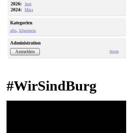
2026:
Juni
2024:
März
Kategorien
alle
Allgemein
Administration
Atom
Anmelden
#WirSindBurg