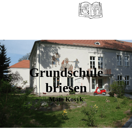
Grundschule
briesen
Mato Kosyk