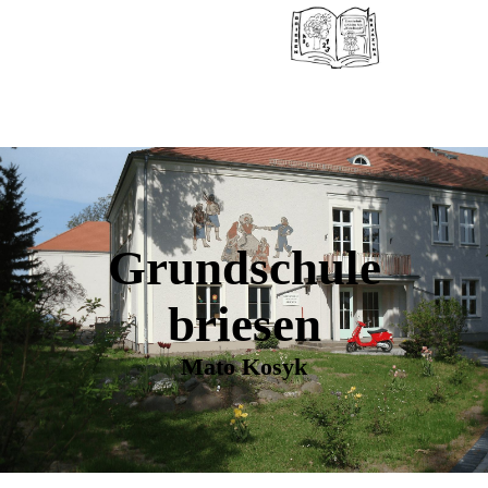
Grundschule
briesen
Mato Kosyk