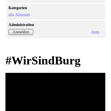
Kategorien
alle
Allgemein
Administration
Atom
Anmelden
#WirSindBurg