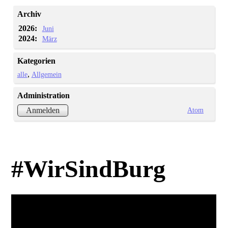
Archiv
2026:
Juni
2024:
März
Kategorien
alle
Allgemein
Administration
Atom
Anmelden
#WirSindBurg