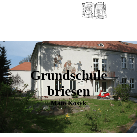
Grundschule
briesen
Mato Kosyk