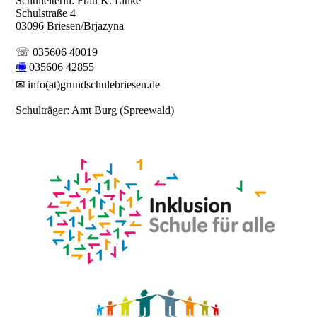
Schulleiterin: Frau K. Linke
Schulstraße 4
03096 Briesen/Brjazyna
☏ 035606 40019
🖷
035606 42855
✉ info(at)grundschulebriesen.de
Schulträger: Amt Burg (Spreewald)