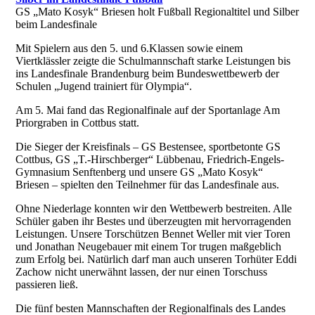
GS „Mato Kosyk“ Briesen holt Fußball Regionaltitel und Silber
beim Landesfinale
Mit Spielern aus den 5. und 6.Klassen sowie einem
Viertklässler zeigte die Schulmannschaft starke Leistungen bis
ins Landesfinale Brandenburg beim Bundeswettbewerb der
Schulen „Jugend trainiert für Olympia“.
Am 5. Mai fand das Regionalfinale auf der Sportanlage Am
Priorgraben in Cottbus statt.
Die Sieger der Kreisfinals – GS Bestensee, sportbetonte GS
Cottbus, GS „T.-Hirschberger“ Lübbenau, Friedrich-Engels-
Gymnasium Senftenberg und unsere GS „Mato Kosyk“
Briesen – spielten den Teilnehmer für das Landesfinale aus.
Ohne Niederlage konnten wir den Wettbewerb bestreiten. Alle
Schüler gaben ihr Bestes und überzeugten mit hervorragenden
Leistungen. Unsere Torschützen Bennet Weller mit vier Toren
und Jonathan Neugebauer mit einem Tor trugen maßgeblich
zum Erfolg bei. Natürlich darf man auch unseren Torhüter Eddi
Zachow nicht unerwähnt lassen, der nur einen Torschuss
passieren ließ.
Die fünf besten Mannschaften der Regionalfinals des Landes