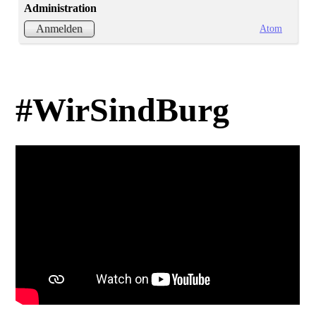
Administration
Atom
Anmelden
#WirSindBurg