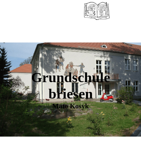
Grundschule
briesen
Mato Kosyk