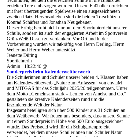
Technikteil, bei dem die erreichten Punkte in die Bilanz der
erzielten Tore einbezogen wurden. Unsere Fußballer erreichten
mit ihrer überzeugenden Spielweise einen ausgezeichneten
zweiten Platz. Hervorzuheben sind die beiden Torschützen
Konrad Schäfers und Jonathan Neugebauer.
Dieser Erfolg beruht nicht nur auf dem Sportunterricht unserer
Schule, sondern ist auch der engagierten Arbeit im Sportverein
Grün-Weiß Dissen zu verdanken. Vor Ort und in der
Vorbereitung wurden wir tatkräftig von Herrn Derling, Herrn
Weller und Herrn Weber unterstützt.
Jeanette Düring
Sportlehrerin
Admin - 18:22:46 @
Sonderpreis beim Kalenderwettberwerb
Die Schülerinnen und Schüler unserer beiden 4. Klassen haben
am Kalendewettbewerb „Natur zum Anfassen“ von enviaM
und MITGAS für das Schuljahr 2025/26 teilgenommen. Unter
dem Motto „Gemeinsam stark – Lernen von Ameise und Co.“
gestalteten sie kreative Kalenderseiten rund um die
faszinierende Welt der Natur.
Insgesamt beteiligten sich über 500 Kinder aus 31 Schulen an
dem Wettbewerb. Wir freuen uns besonders, dass unsere Schule
mit einem Sonderpreis in Höhe von 500 Euro ausgezeichnet
wurde. Das Preisgeld wird für ein Schulgartenprojekt
verwendet, bei dem unsere Schülerinnen und Schüler Natur