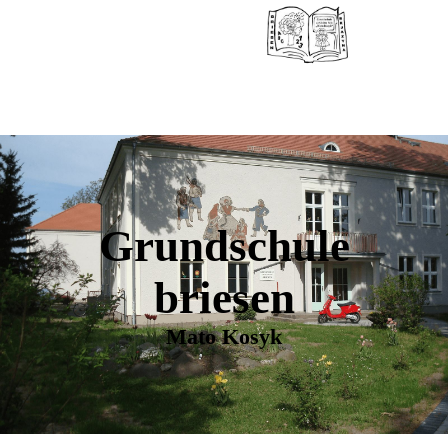
Grundschule
briesen
Mato Kosyk