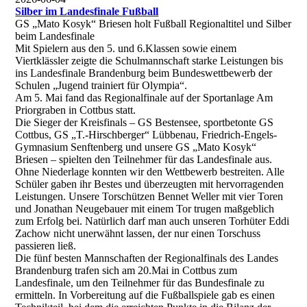
Silber im Landesfinale Fußball
GS „Mato Kosyk“ Briesen holt Fußball Regionaltitel und Silber
beim Landesfinale
Mit Spielern aus den 5. und 6.Klassen sowie einem
Viertklässler zeigte die Schulmannschaft starke Leistungen bis
ins Landesfinale Brandenburg beim Bundeswettbewerb der
Schulen „Jugend trainiert für Olympia“.
Am 5. Mai fand das Regionalfinale auf der Sportanlage Am
Priorgraben in Cottbus statt.
Die Sieger der Kreisfinals – GS Bestensee, sportbetonte GS
Cottbus, GS „T.-Hirschberger“ Lübbenau, Friedrich-Engels-
Gymnasium Senftenberg und unsere GS „Mato Kosyk“
Briesen – spielten den Teilnehmer für das Landesfinale aus.
Ohne Niederlage konnten wir den Wettbewerb bestreiten. Alle
Schüler gaben ihr Bestes und überzeugten mit hervorragenden
Leistungen. Unsere Torschützen Bennet Weller mit vier Toren
und Jonathan Neugebauer mit einem Tor trugen maßgeblich
zum Erfolg bei. Natürlich darf man auch unseren Torhüter Eddi
Zachow nicht unerwähnt lassen, der nur einen Torschuss
passieren ließ.
Die fünf besten Mannschaften der Regionalfinals des Landes
Brandenburg trafen sich am 20.Mai in Cottbus zum
Landesfinale, um den Teilnehmer für das Bundesfinale zu
ermitteln. In Vorbereitung auf die Fußballspiele gab es einen